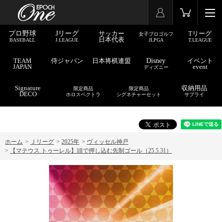
プロ野球
Jリーグ
サッカー
Tリーグ
女子プロゴルフ
日本代表
BASEBALL
J.LEAGUE
JLPGA
T.LEAGUE
TEAM
侍ジャパン
日本将棋連盟
Disney
イベント
JAPAN
event
ディズニー
Signature
収納用品
限定商品
限定商品
DECO
ホロスペクトラ
シグネチャーセット
サプライ
ホーム
>
Ｊリーグ
>
2025年
>
ヴィッセル神戸
>
【マテウス トゥーレル】頭で押し込む先制ゴール（25.5.31）