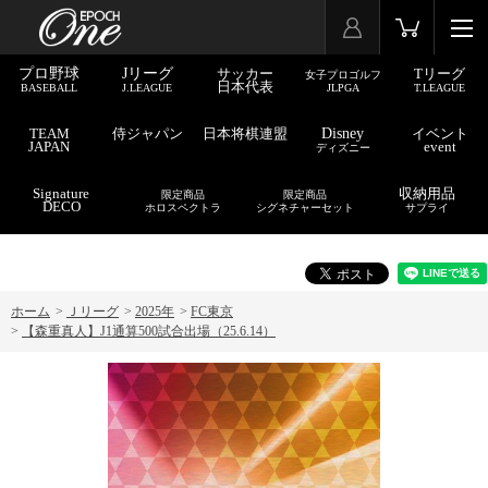
プロ野球
Jリーグ
サッカー
Tリーグ
女子プロゴルフ
日本代表
BASEBALL
J.LEAGUE
JLPGA
T.LEAGUE
TEAM
侍ジャパン
日本将棋連盟
Disney
イベント
JAPAN
event
ディズニー
Signature
収納用品
限定商品
限定商品
DECO
ホロスペクトラ
シグネチャーセット
サプライ
ホーム
>
Ｊリーグ
>
2025年
>
FC東京
>
【森重真人】J1通算500試合出場（25.6.14）