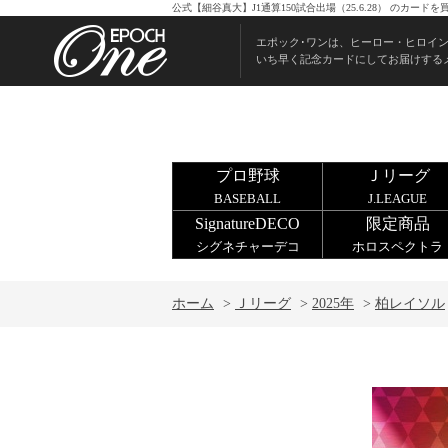
公式【細谷真大】J1通算150試合出場（25.6.28） のカ
エポック･ワンは、ヒーロー・ヒロイ
いち早く記念カードにしてお届けする
プロ野球
Ｊリーグ
BASEBALL
J.LEAGUE
SignatureDECO
限定商品
シグネチャーデコ
ホロスペクトラ
ホーム
>
Ｊリーグ
>
2025年
>
柏レイソル