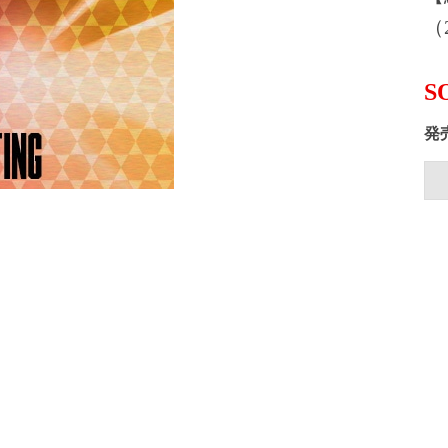
（2
S
発