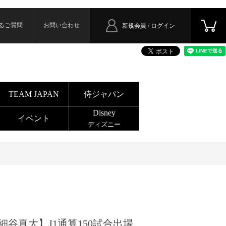
るご質問
お問い合わせ
新規会員 / ログイン
TEAM JAPAN
侍ジャパン
Disney
イベント
ディズニー
細谷真大】J1通算150試合出場