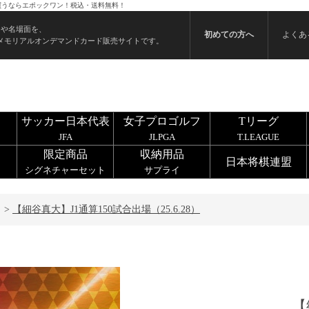
ードを買うならエポックワン！税込・送料無料！
ンや名場面を、
初めての方へ
よくあ
メモリアルオンデマンドカード販売サイトです。
サッカー日本代表
女子プロゴルフ
Tリーグ
JFA
JLPGA
T.LEAGUE
限定商品
収納用品
日本将棋連盟
シグネチャーセット
サプライ
>
【細谷真大】J1通算150試合出場（25.6.28）
【