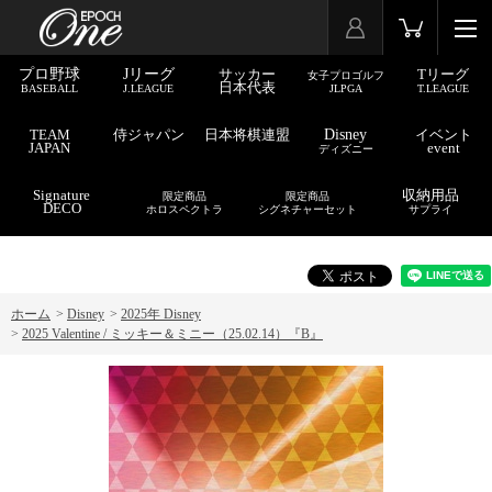
プロ野球
Jリーグ
サッカー
Tリーグ
女子プロゴルフ
日本代表
BASEBALL
J.LEAGUE
JLPGA
T.LEAGUE
TEAM
侍ジャパン
日本将棋連盟
Disney
イベント
JAPAN
event
ディズニー
Signature
収納用品
限定商品
限定商品
DECO
ホロスペクトラ
シグネチャーセット
サプライ
ホーム
>
Disney
>
2025年 Disney
>
2025 Valentine / ミッキー＆ミニー（25.02.14）『B』