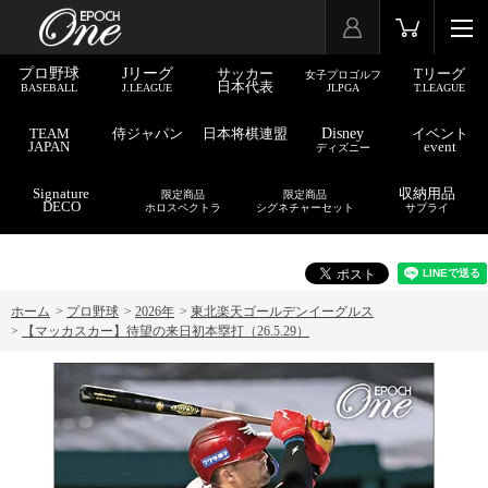
プロ野球
Jリーグ
サッカー
Tリーグ
女子プロゴルフ
日本代表
BASEBALL
J.LEAGUE
JLPGA
T.LEAGUE
TEAM
侍ジャパン
日本将棋連盟
Disney
イベント
JAPAN
event
ディズニー
Signature
収納用品
限定商品
限定商品
DECO
ホロスペクトラ
シグネチャーセット
サプライ
ホーム
>
プロ野球
>
2026年
>
東北楽天ゴールデンイーグルス
>
【マッカスカー】待望の来日初本塁打（26.5.29）