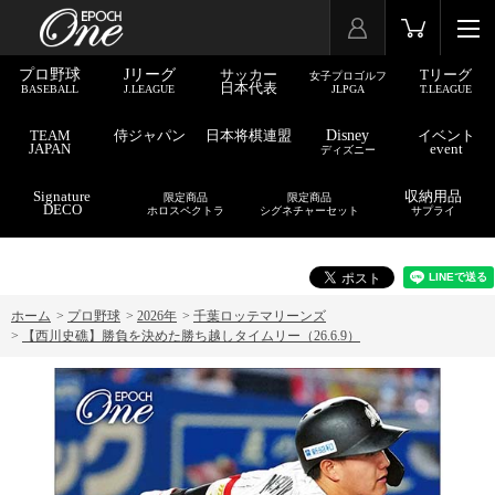
プロ野球
Jリーグ
サッカー
Tリーグ
女子プロゴルフ
日本代表
BASEBALL
J.LEAGUE
JLPGA
T.LEAGUE
TEAM
侍ジャパン
日本将棋連盟
Disney
イベント
JAPAN
event
ディズニー
Signature
収納用品
限定商品
限定商品
DECO
ホロスペクトラ
シグネチャーセット
サプライ
ホーム
>
プロ野球
>
2026年
>
千葉ロッテマリーンズ
>
【西川史礁】勝負を決めた勝ち越しタイムリー（26.6.9）