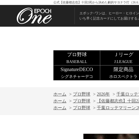
公式【佐藤都志也】十回2死から決めた劇的サヨナラ打（26.6
エポック･ワンは、ヒーロー・ヒロイ
いち早く記念カードにしてお届けする
プロ野球
Ｊリーグ
BASEBALL
J.LEAGUE
SignatureDECO
限定商品
シグネチャーデコ
ホロスペクトラ
ホーム
>
プロ野球
>
2026年
>
千葉ロッテ
ホーム
>
プロ野球
>
【佐藤都志也】十回2死
ホーム
>
プロ野球
>
千葉ロッテマリーン