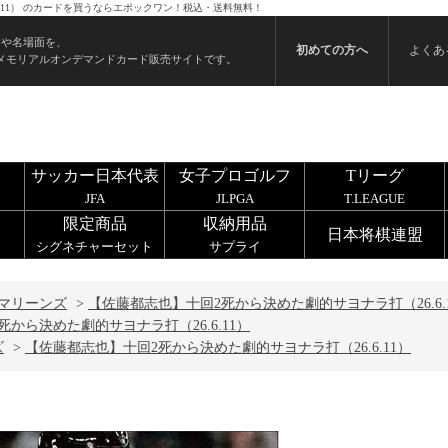
.11） のカードを買うならエポックワン！税込・送料無料！
ンや名場面を、
初めての方へ
よくあ
メモリアルオンデマンドカード販売サイトです。
サッカー日本代表
女子プロゴルフ
Tリーグ
JFA
JLPGA
T.LEAGUE
限定商品
収納用品
日本将棋連盟
シグネチャーセット
サプライ
マリーンズ
>
【佐藤都志也】十回2死から決めた劇的サヨナラ打（26.6.
から決めた劇的サヨナラ打（26.6.11）
ズ
>
【佐藤都志也】十回2死から決めた劇的サヨナラ打（26.6.11）