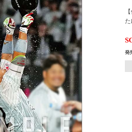
【
た
S
発