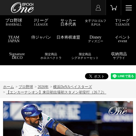
プロ野球
Jリーグ
サッカー
Tリーグ
女子プロゴルフ
日本代表
BASEBALL
J.LEAGUE
JLPGA
T.LEAGUE
TEAM
侍ジャパン
日本将棋連盟
Disney
イベント
JAPAN
event
ディズニー
Signature
収納用品
限定商品
限定商品
DECO
ホロスペクトラ
シグネチャーセット
サプライ
ホーム
>
プロ野球
>
2026年
>
横浜DeNAベイスターズ
>
【エンカーナシオン】来日初出場初スタメン初安打（26.7.2）