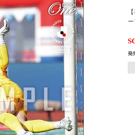
【
ー
S
発