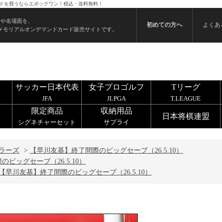
カードを買うならエポックワン！税込・送料無料！
ンや名場面を、
初めての方へ
よくあ
メモリアルオンデマンドカード販売サイトです。
サッカー日本代表
女子プロゴルフ
Tリーグ
JFA
JLPGA
T.LEAGUE
限定商品
収納用品
日本将棋連盟
シグネチャーセット
サプライ
ラーズ
>
【早川友基】終了間際のビッグセーブ（26.5.10）
ビッグセーブ（26.5.10）
【早川友基】終了間際のビッグセーブ（26.5.10）