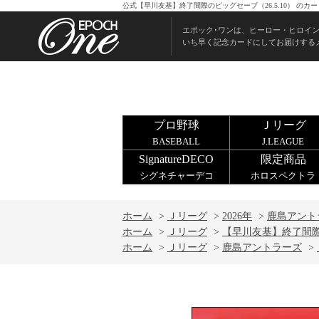
公式【早川友基】終了間際のビッグセーブ（26.5.10） の
エポック･ワンは、ヒーロー・ヒロイ
いち早く記念カードにしてお届けする
プロ野球
Ｊリーグ
BASEBALL
J.LEAGUE
SignatureDECO
限定商品
シグネチャーデコ
ホロスペクトラ
ホーム
>
Ｊリーグ
>
2026年
>
鹿島アント
ホーム
>
Ｊリーグ
>
【早川友基】終了間際の
ホーム
>
Ｊリーグ
>
鹿島アントラーズ
>